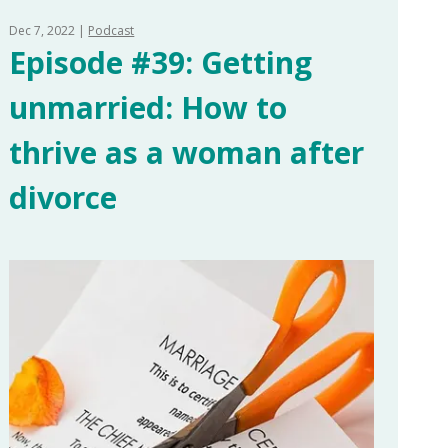
Dec 7, 2022
Podcast
Episode #39: Getting
unmarried: How to
thrive as a woman after
divorce